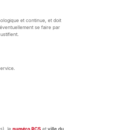
logique et continue, et doit
éventuellement se faire par
stifient.
service.
s), le
numéro RCS
et
ville du