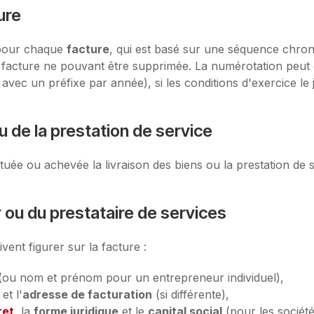
ure
 pour chaque
facture
, qui est basé sur une séquence chrono
e facture ne pouvant être supprimée. La numérotation peut 
avec un préfixe par année), si les conditions d'exercice le ju
u de la prestation de service
ectuée ou achevée la livraison des biens ou la prestation de 
r ou du prestataire de services
vent figurer sur la facture :
(ou nom et prénom pour un entrepreneur individuel),
l
et l'
adresse de facturation
(si différente),
ret
, la
forme juridique
et le
capital social
(pour les société