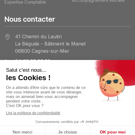
Accompagnement Retraite
Expertise Comptable
Nous contacter
41 Chemin du Lautin
La Bégude - Bâtiment le Manet
06800 Cagnes-sur-Mer
04 92 02 03 33
REJOIGNEZ-NOUS
© ADSI 2023 -
Mentions légales et politique de confidentialité
-
Site internet créé avec
iPaoo